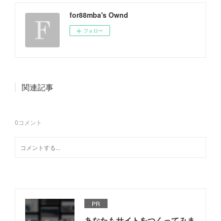
for88mba's Ownd
フォロー
関連記事
0
コメント
PR
あなたもサイトをつくってみま